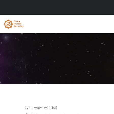
[yith_wcwl_wishlist]