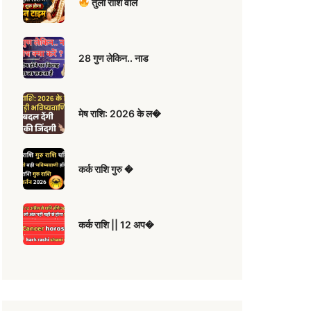
तुला राशि वाल
28 गुण लेकिन.. नाड
मेष राशि: 2026 के ल�
कर्क राशि गुरु �
कर्क राशि || 12 अप�